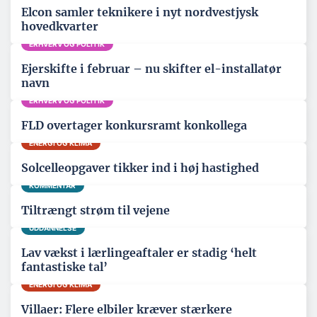
Elcon samler teknikere i nyt nordvestjysk
hovedkvarter
ERHVERV OG POLITIK
Ejerskifte i februar – nu skifter el-installatør
navn
ERHVERV OG POLITIK
FLD overtager konkursramt konkollega
ENERGI OG KLIMA
Solcelleopgaver tikker ind i høj hastighed
KOMMENTAR
Tiltrængt strøm til vejene
UDDANNELSE
Lav vækst i lærlingeaftaler er stadig ‘helt
fantastiske tal’
ENERGI OG KLIMA
Villaer: Flere elbiler kræver stærkere