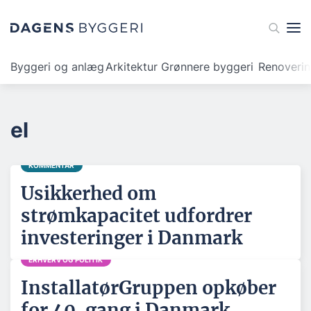
Byggeri og anlæg
Arkitektur
Grønnere byggeri
Renoveri
el
KOMMENTAR
Usikkerhed om
strømkapacitet udfordrer
investeringer i Danmark
ERHVERV OG POLITIK
InstallatørGruppen opkøber
for 40. gang i Danmark