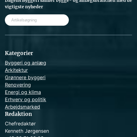
Dagens Byggeri samler bygge- og anlægsbranchen med de
vigtigste nyheder
S
e
a
r
c
h
Kategorier
Byggeri og anlæg
Arkitektur
Grønnere byggeri
Renovering
Energi og klima
Erhverv og politik
Arbejdsmarked
Redaktion
Chefredaktør
Kenneth Jørgensen