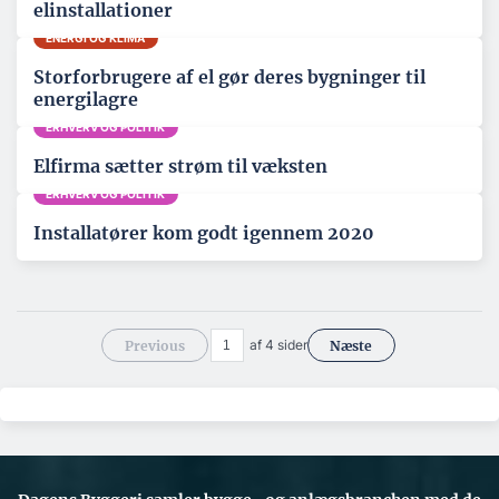
elinstallationer
ENERGI OG KLIMA
Storforbrugere af el gør deres bygninger til
energilagre
ERHVERV OG POLITIK
Elfirma sætter strøm til væksten
ERHVERV OG POLITIK
Installatører kom godt igennem 2020
af 4 sider
Previous
Næste