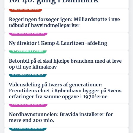
ENERGI OG KLIMA
Regeringen forsøger igen: Milliardstøtte i nye
udbud af havvindmølleparker
ERHVERV OG POLITIK
Ny direktør i Kemp & Lauritzen-afdeling
GRØNNERE BYGGERI
Betonbil på el skal hjælpe branchen med at leve
op til nye klimakrav
BYGGERI OG ANLÆG
Vidensdeling på tværs af generationer:
Fremtidens elnet i København bygger på Svens
erfaringer fra samme opgave i 1970’erne
ERHVERV OG POLITIK
Nordhavnstunnelen: Bravida installerer for
mere end 200 mio.
BYGGERI OG ANLÆG