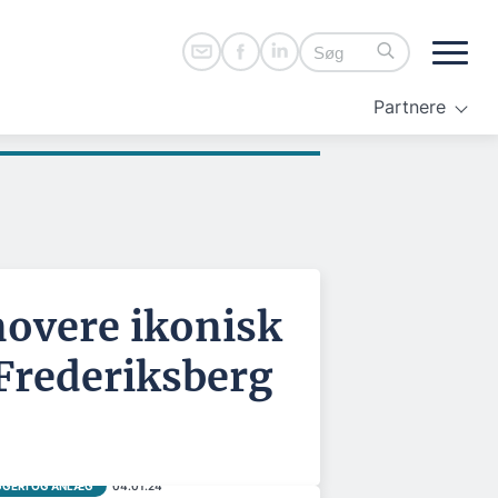
Partnere
novere ikonisk
Frederiksberg
GERI OG ANLÆG
04.01.24