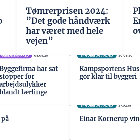
Tømrerprisen 2024:
P
p
”Det gode håndværk
E
har været med hele
o
vejen”
ARBEJDSMARKED
08.09.20
BYGGERI OG ANLÆG
20.08.20
Byggefirma har sat
Kampsportens Hus
stopper for
gør klar til byggeri
arbejdsulykker
blandt lærlinge
BYGGERI OG ANLÆG
27.02.15
 på
Einar Kornerup vin