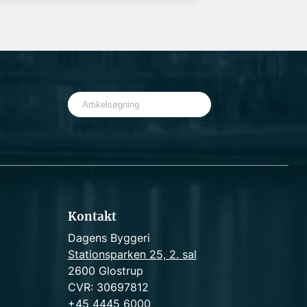
S
e
a
r
c
h
Kontakt
Dagens Byggeri
Stationsparken 25, 2. sal
2600 Glostrup
CVR: 30697812
+45 4445 6000