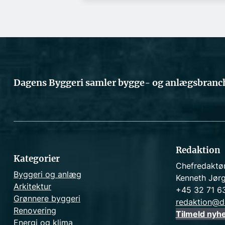
Dagens Byggeri samler bygge- og anlægsbranch
Redaktion
Kategorier
Chefredaktø
Byggeri og anlæg
Kenneth Jør
Arkitektur
+45 32 71 6
Grønnere byggeri
redaktion@d
Renovering
Tilmeld nyh
Energi og klima