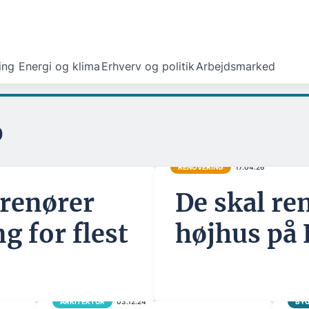
ing
Energi og klima
Erhverv og politik
Arbejdsmarked
p
RENOVERING
17.04.26
renører
De skal re
g for flest
højhus på 
ARKITEKTUR
03.12.24
BYG