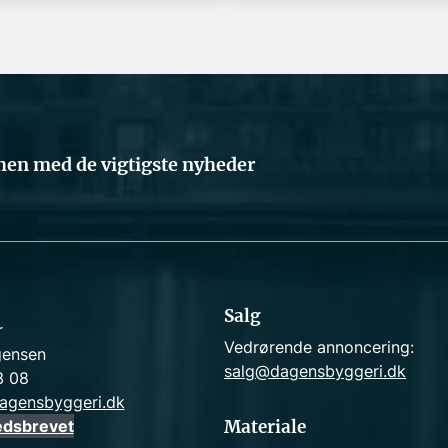
en med de vigtigste nyheder
Salg
r
Vedrørende annoncering:
gensen
salg@dagensbyggeri.dk
3 08
agensbyggeri.dk
edsbrevet
Materiale