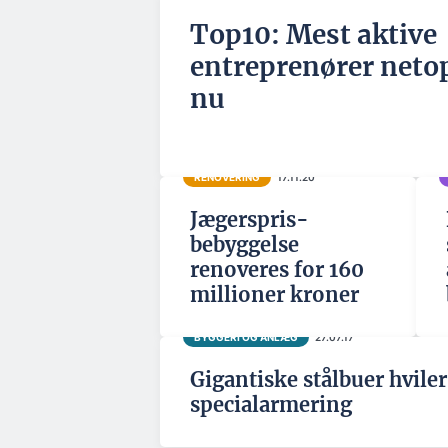
Top10: Mest aktive
entreprenører neto
nu
RENOVERING
17.11.20
Jægerspris-
bebyggelse
renoveres for 160
millioner kroner
BYGGERI OG ANLÆG
27.07.17
Gigantiske stålbuer hviler
specialarmering