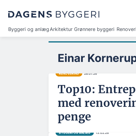
Byggeri og anlæg
Arkitektur
Grønnere byggeri
Renover
Einar Korneru
RENOVERING
28.07.26
Top10: Entrep
med renoverin
penge
BYGGERI OG ANLÆG
13.02.26