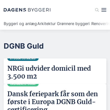
Byggeri og anlæg
Arkitektur
Grønnere byggeri
Renoveri
DGNB Guld
BYGGERI OG ANLÆG
NRGi udvider domicil med
3.500 m2
GRØNNERE BYGGERI
Dansk feriepark får som den
første i Europa DGNB Guld-
certificering