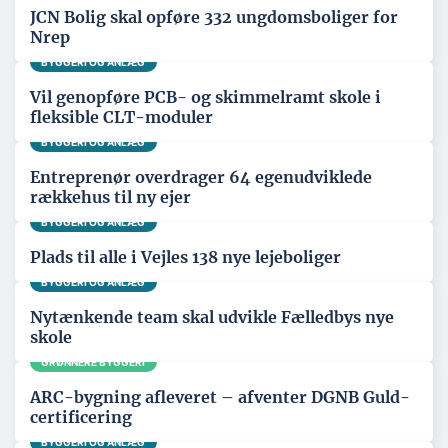
JCN Bolig skal opføre 332 ungdomsboliger for
Nrep
BYGGERI OG ANLÆG
Vil genopføre PCB- og skimmelramt skole i
fleksible CLT-moduler
BYGGERI OG ANLÆG
Entreprenør overdrager 64 egenudviklede
rækkehus til ny ejer
BYGGERI OG ANLÆG
Plads til alle i Vejles 138 nye lejeboliger
BYGGERI OG ANLÆG
Nytænkende team skal udvikle Fælledbys nye
skole
GRØNNERE BYGGERI
ARC-bygning afleveret – afventer DGNB Guld-
certificering
BYGGERI OG ANLÆG