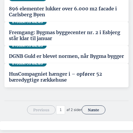
896 elementer lukker over 6.000 m2 facade i
Carlsberg Byen
BYGGERI OG ANLÆG
Fremgang: Bygmas byggecenter nr. 2 i Esbjerg
står klar til januar
BYGGERI OG ANLÆG
DGNB Guld er blevet normen, når Bygma bygger
BYGGERI OG ANLÆG
HusCompagniet hænger i – opfører 52
bæredygtige rækkehuse
af 2 sider
Previous
Næste