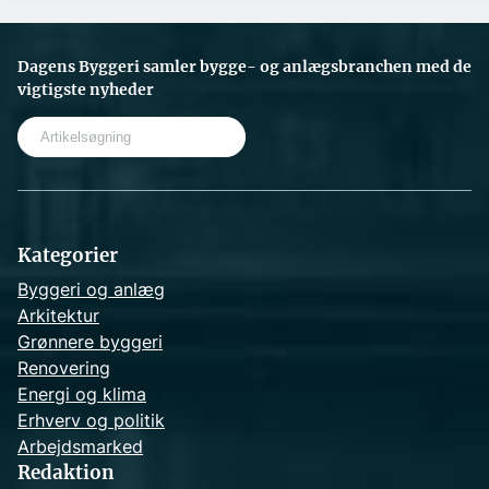
Dagens Byggeri samler bygge- og anlægsbranchen med de
vigtigste nyheder
S
e
a
r
c
h
Kategorier
Byggeri og anlæg
Arkitektur
Grønnere byggeri
Renovering
Energi og klima
Erhverv og politik
Arbejdsmarked
Redaktion