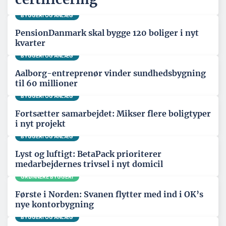
BYGGERI OG ANLÆG
PensionDanmark skal bygge 120 boliger i nyt
kvarter
BYGGERI OG ANLÆG
Aalborg-entreprenør vinder sundhedsbygning
til 60 millioner
BYGGERI OG ANLÆG
Fortsætter samarbejdet: Mikser flere boligtyper
i nyt projekt
BYGGERI OG ANLÆG
Lyst og luftigt: BetaPack prioriterer
medarbejdernes trivsel i nyt domicil
GRØNNERE BYGGERI
Første i Norden: Svanen flytter med ind i OK’s
nye kontorbygning
BYGGERI OG ANLÆG