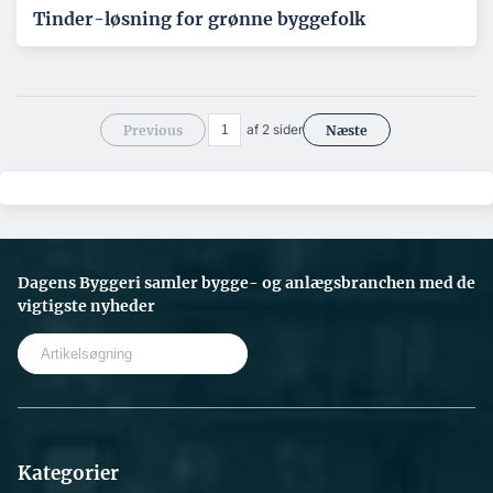
Tinder-løsning for grønne byggefolk
af 2 sider
Previous
Næste
Dagens Byggeri samler bygge- og anlægsbranchen med de
vigtigste nyheder
S
e
a
r
c
h
Kategorier