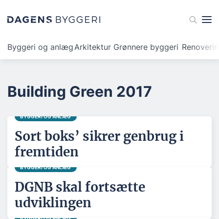
Byggeri og anlæg
Arkitektur
Grønnere byggeri
Renoveri
Building Green 2017
BYGGERI OG ANLÆG
Sort boks’ sikrer genbrug i
fremtiden
BYGGERI OG ANLÆG
DGNB skal fortsætte
udviklingen
BYGGERI OG ANLÆG