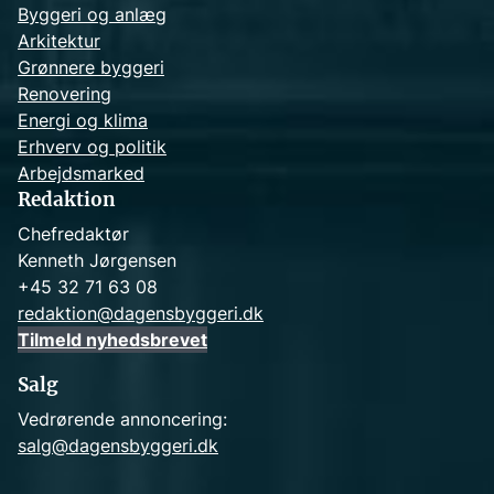
Byggeri og anlæg
Arkitektur
Grønnere byggeri
Renovering
Energi og klima
Erhverv og politik
Arbejdsmarked
Redaktion
Chefredaktør
Kenneth Jørgensen
+45 32 71 63 08
redaktion@dagensbyggeri.dk
Tilmeld nyhedsbrevet
Salg
Vedrørende annoncering:
salg@dagensbyggeri.dk