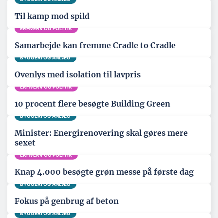
Til kamp mod spild
ERHVERV OG POLITIK
Samarbejde kan fremme Cradle to Cradle
BYGGERI OG ANLÆG
Ovenlys med isolation til lavpris
ERHVERV OG POLITIK
10 procent flere besøgte Building Green
BYGGERI OG ANLÆG
Minister: Energirenovering skal gøres mere
sexet
ERHVERV OG POLITIK
Knap 4.000 besøgte grøn messe på første dag
BYGGERI OG ANLÆG
Fokus på genbrug af beton
BYGGERI OG ANLÆG