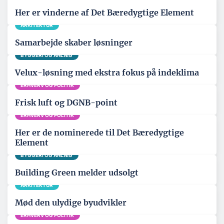
Her er vinderne af Det Bæredygtige Element
ARKITEKTUR
Samarbejde skaber løsninger
BYGGERI OG ANLÆG
Velux-løsning med ekstra fokus på indeklima
ERHVERV OG POLITIK
Frisk luft og DGNB-point
ERHVERV OG POLITIK
Her er de nominerede til Det Bæredygtige
Element
BYGGERI OG ANLÆG
Building Green melder udsolgt
ARKITEKTUR
Mød den ulydige byudvikler
ERHVERV OG POLITIK