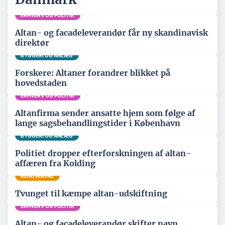
ERHVERV OG POLITIK
Altan- og facadeleverandør får ny skandinavisk
direktør
BYGGERI OG ANLÆG
Forskere: Altaner forandrer blikket på
hovedstaden
ERHVERV OG POLITIK
Altanfirma sender ansatte hjem som følge af
lange sagsbehandlingstider i København
BYGGERI OG ANLÆG
Politiet dropper efterforskningen af altan-
affæren fra Kolding
RENOVERING
Tvunget til kæmpe altan-udskiftning
ERHVERV OG POLITIK
Altan- og facadeleverandør skifter navn