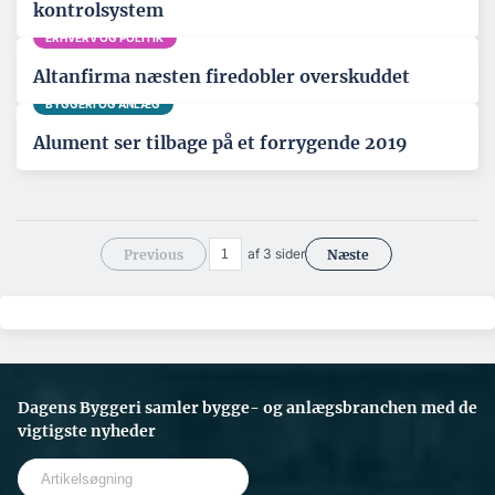
kontrolsystem
ERHVERV OG POLITIK
Altanfirma næsten firedobler overskuddet
BYGGERI OG ANLÆG
Alument ser tilbage på et forrygende 2019
af 3 sider
Previous
Næste
Dagens Byggeri samler bygge- og anlægsbranchen med de
vigtigste nyheder
S
e