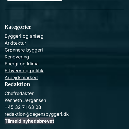
a
r
c
h
Kategorier
Byggeri og anlæg
Arkitektur
Grønnere byggeri
Renovering
Energi og klima
Erhverv og politik
Arbejdsmarked
Redaktion
Chefredaktør
Kenneth Jørgensen
+45 32 71 63 08
redaktion@dagensbyggeri.dk
Tilmeld nyhedsbrevet