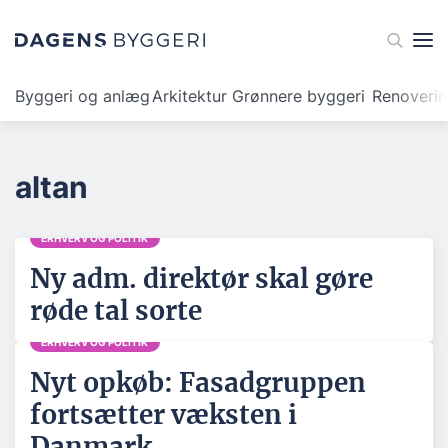
Byggeri og anlæg
Arkitektur
Grønnere byggeri
Renoveri
altan
ERHVERV OG POLITIK
Ny adm. direktør skal gøre
røde tal sorte
ERHVERV OG POLITIK
Nyt opkøb: Fasadgruppen
fortsætter væksten i
Danmark