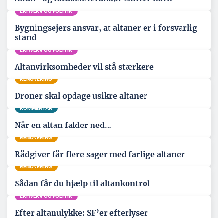
ERHVERV OG POLITIK
Bygningsejers ansvar, at altaner er i forsvarlig
stand
ERHVERV OG POLITIK
Altanvirksomheder vil stå stærkere
RENOVERING
Droner skal opdage usikre altaner
KOMMENTAR
Når en altan falder ned…
RENOVERING
Rådgiver får flere sager med farlige altaner
RENOVERING
Sådan får du hjælp til altankontrol
ERHVERV OG POLITIK
Efter altanulykke: SF’er efterlyser