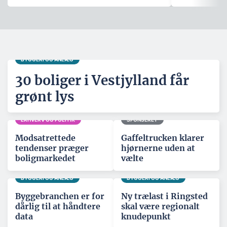
BYGGERI OG ANLÆG
30 boliger i Vestjylland får
grønt lys
ERHVERV OG POLITIK
SPONSERET
Modsatrettede
Gaffeltrucken klarer
tendenser præger
hjørnerne uden at
boligmarkedet
vælte
BYGGERI OG ANLÆG
BYGGERI OG ANLÆG
Byggebranchen er for
Ny trælast i Ringsted
dårlig til at håndtere
skal være regionalt
data
knudepunkt