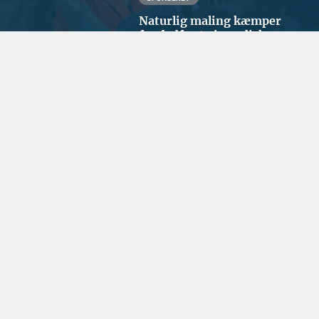
Naturlig maling kæmper
for fodfæste i nordisk
byggeri
SPONSERET
Kommunikationen i
Grønland sikres med
dansk teknologi som
backup
SPONSERET
Født til det krævende
byggeri i Grønland
ARKITEKTUR
Helt nyt byområde på vej i