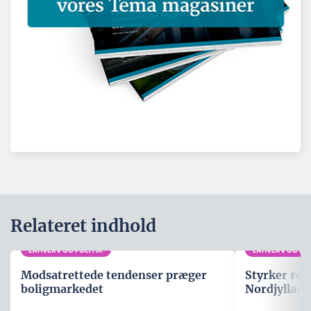
Relateret indhold
ERHVERV OG POLITIK
ERHVERV OG POL
Modsatrettede tendenser præger
Styrker rep
boligmarkedet
Nordjylland