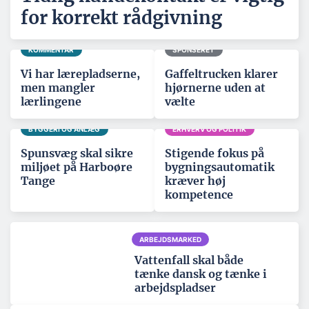
for korrekt rådgivning
KOMMENTAR
SPONSERET
Vi har lærepladserne,
Gaffeltrucken klarer
men mangler
hjørnerne uden at
lærlingene
vælte
BYGGERI OG ANLÆG
ERHVERV OG POLITIK
Spunsvæg skal sikre
Stigende fokus på
miljøet på Harboøre
bygningsautomatik
Tange
kræver høj
kompetence
ARBEJDSMARKED
Vattenfall skal både
tænke dansk og tænke i
arbejdspladser