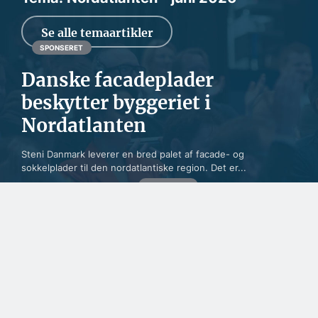
Se alle temaartikler
SPONSERET
Danske facadeplader
beskytter byggeriet i
Nordatlanten
Steni Danmark leverer en bred palet af facade- og
sokkelplader til den nordatlantiske region. Det er...
SPONSERET
Naturlig maling kæmper
for fodfæste i nordisk
byggeri
SPONSERET
Kommunikationen i
Grønland sikres med
dansk teknologi som