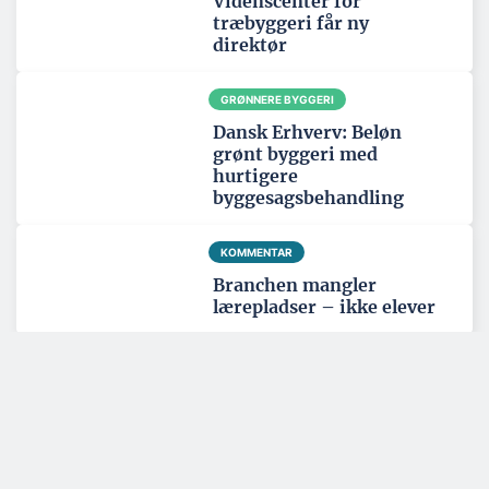
Videnscenter for
træbyggeri får ny
direktør
GRØNNERE BYGGERI
Dansk Erhverv: Beløn
grønt byggeri med
hurtigere
byggesagsbehandling
KOMMENTAR
Branchen mangler
lærepladser – ikke elever
Tema: Nordatlanten - juni 2026
Se alle temaartikler