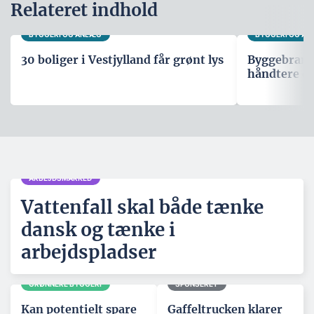
Relateret indhold
BYGGERI OG ANLÆG
BYGGERI OG A
30 boliger i Vestjylland får grønt lys
Byggebranche
håndtere d
ARBEJDSMARKED
Vattenfall skal både tænke
dansk og tænke i
arbejdspladser
GRØNNERE BYGGERI
SPONSERET
Kan potentielt spare
Gaffeltrucken klarer