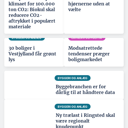
klimaet for 100.000
hjørnerne uden at
ton CO2: Biokul skal
vælte
reducere CO2-
aftrykket i populært
materiale
BYGGERI OG ANLÆG
ERHVERV OG POLITIK
30 boliger i
Modsatrettede
Vestjylland får grønt
tendenser præger
lys
boligmarkedet
BYGGERI OG ANLÆG
Byggebranchen er for
dårlig til at håndtere data
BYGGERI OG ANLÆG
Ny trælast i Ringsted skal
være regionalt
knudepunkt