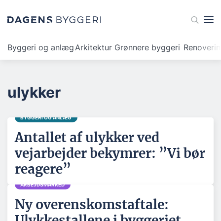
Byggeri og anlæg
Arkitektur
Grønnere byggeri
Renoveri
ulykker
BYGGERI OG ANLÆG
Antallet af ulykker ved
vejarbejder bekymrer: ”Vi bør
reagere”
ARBEJDSMARKED
Ny overenskomstaftale:
Ulykkestallene i byggeriet