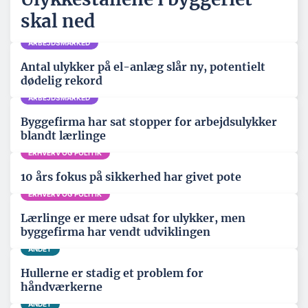
skal ned
ARBEJDSMARKED
Antal ulykker på el-anlæg slår ny, potentielt
dødelig rekord
ARBEJDSMARKED
Byggefirma har sat stopper for arbejdsulykker
blandt lærlinge
ERHVERV OG POLITIK
10 års fokus på sikkerhed har givet pote
ERHVERV OG POLITIK
Lærlinge er mere udsat for ulykker, men
byggefirma har vendt udviklingen
ANDET
Hullerne er stadig et problem for
håndværkerne
ANDET