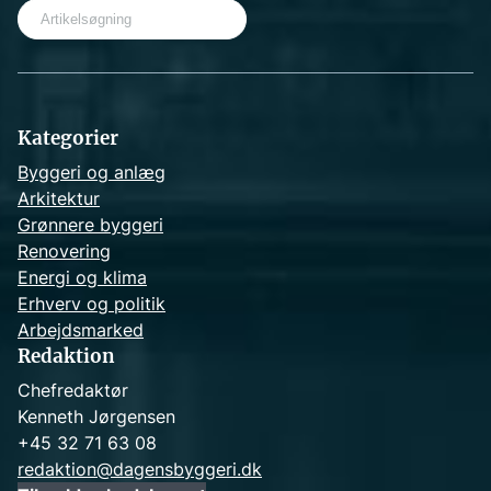
e
a
r
c
h
Kategorier
Byggeri og anlæg
Arkitektur
Grønnere byggeri
Renovering
Energi og klima
Erhverv og politik
Arbejdsmarked
Redaktion
Chefredaktør
Kenneth Jørgensen
+45 32 71 63 08
redaktion@dagensbyggeri.dk