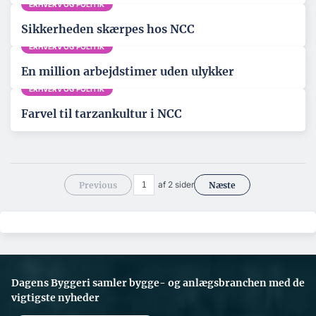
ERHVERV OG POLITIK
Sikkerheden skærpes hos NCC
ERHVERV OG POLITIK
En million arbejdstimer uden ulykker
ERHVERV OG POLITIK
Farvel til tarzankultur i NCC
af 2 sider
Previous
Næste
Dagens Byggeri samler bygge- og anlægsbranchen med de
vigtigste nyheder
S