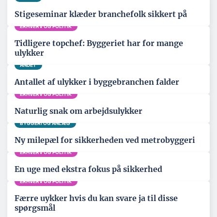
Stigeseminar klæder branchefolk sikkert på
ERHVERV OG POLITIK
Tidligere topchef: Byggeriet har for mange
ulykker
ANDET
Antallet af ulykker i byggebranchen falder
ERHVERV OG POLITIK
Naturlig snak om arbejdsulykker
BYGGERI OG ANLÆG
Ny milepæl for sikkerheden ved metrobyggeri
ERHVERV OG POLITIK
En uge med ekstra fokus på sikkerhed
ERHVERV OG POLITIK
Færre uykker hvis du kan svare ja til disse
spørgsmål