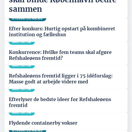
sammen
BYGGERI OG ANLÆG
Efter konkurs: Hurtig opstart på kombineret
institution og fælleshus
ARKITEKTUR
Konkurrence: Hvilke fem teams skal afgøre
Refshaleøens fremtid?
ARKITEKTUR
Refshaleøens fremtid ligger i 75 idéforslag:
Masse godt at arbejde videre med
ARKITEKTUR
Efterlyser de bedste ideer for Refshaleøens
fremtid
ARKITEKTUR
Flydende containerby vokser
BYGGERI OG ANLÆG