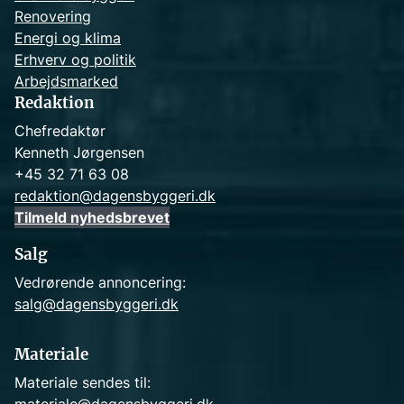
Renovering
Energi og klima
Erhverv og politik
Arbejdsmarked
Redaktion
Chefredaktør
Kenneth Jørgensen
+45 32 71 63 08
redaktion@dagensbyggeri.dk
Tilmeld nyhedsbrevet
Salg
Vedrørende annoncering:
salg@dagensbyggeri.dk
Materiale
Materiale sendes til: