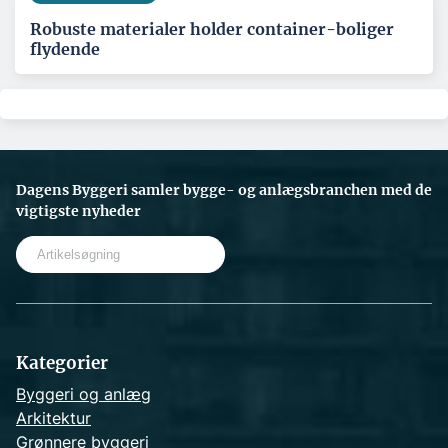
Robuste materialer holder container-boliger
flydende
Dagens Byggeri samler bygge- og anlægsbranchen med de
vigtigste nyheder
S
e
a
r
c
h
Kategorier
Byggeri og anlæg
Arkitektur
Grønnere byggeri