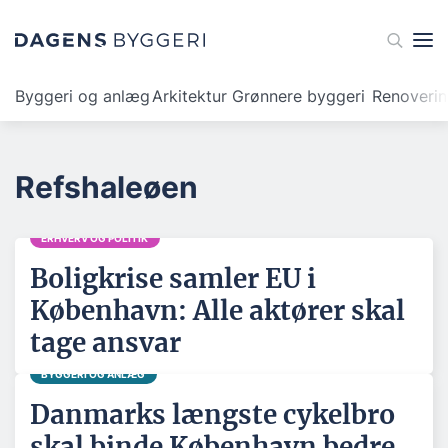
Byggeri og anlæg
Arkitektur
Grønnere byggeri
Renoveri
Refshaleøen
ERHVERV OG POLITIK
Boligkrise samler EU i
København: Alle aktører skal
tage ansvar
BYGGERI OG ANLÆG
Danmarks længste cykelbro
skal binde København bedre