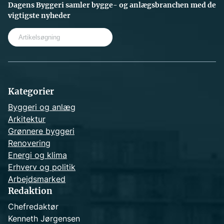
Dagens Byggeri samler bygge- og anlægsbranchen med de
vigtigste nyheder
S
e
a
r
c
h
Kategorier
Byggeri og anlæg
Arkitektur
Grønnere byggeri
Renovering
Energi og klima
Erhverv og politik
Arbejdsmarked
Redaktion
Chefredaktør
Kenneth Jørgensen