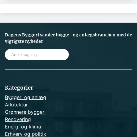
Dagens Byggeri samler bygge- og anlægsbranchen med de
vigtigste nyheder
S
e
a
r
c
h
Kategorier
Byggeri og anlæg
Arkitektur
Grønnere byggeri
Renovering
Energi og klima
Erhverv og politik