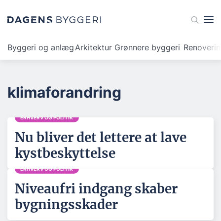
Byggeri og anlæg
Arkitektur
Grønnere byggeri
Renoveri
klimaforandring
ERHVERV OG POLITIK
Nu bliver det lettere at lave
kystbeskyttelse
ERHVERV OG POLITIK
Niveaufri indgang skaber
bygningsskader