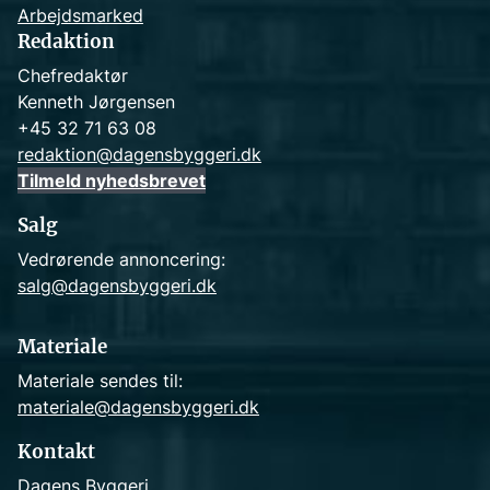
Arbejdsmarked
Redaktion
Chefredaktør
Kenneth Jørgensen
+45 32 71 63 08
redaktion@dagensbyggeri.dk
Tilmeld nyhedsbrevet
Salg
Vedrørende annoncering:
salg@dagensbyggeri.dk
Materiale
Materiale sendes til:
materiale@dagensbyggeri.dk
Kontakt
Dagens Byggeri