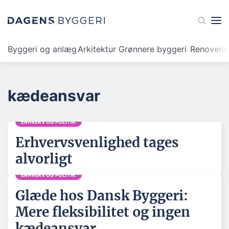
Byggeri og anlæg
Arkitektur
Grønnere byggeri
Renoveri
kædeansvar
ERHVERV OG POLITIK
Erhvervsvenlighed tages
alvorligt
ERHVERV OG POLITIK
Glæde hos Dansk Byggeri:
Mere fleksibilitet og ingen
kædeansvar