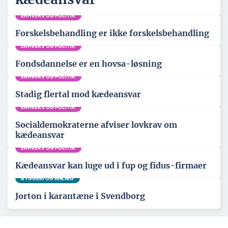
ERHVERV OG POLITIK
Forskelsbehandling er ikke forskelsbehandling
ERHVERV OG POLITIK
Fondsdannelse er en hovsa-løsning
ERHVERV OG POLITIK
Stadig flertal mod kædeansvar
ERHVERV OG POLITIK
Socialdemokraterne afviser lovkrav om
kædeansvar
ERHVERV OG POLITIK
Kædeansvar kan luge ud i fup og fidus-firmaer
BYGGERI OG ANLÆG
Jorton i karantæne i Svendborg