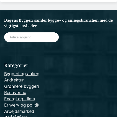
Dagens Byggeri samler bygge- og anlægsbranchen med de
vigtigste nyheder
S
e
a
r
c
h
Kategorier
Byggeri og anlæg
Arkitektur
Grønnere byggeri
Renovering
Energi og klima
Erhverv og politik
Arbejdsmarked