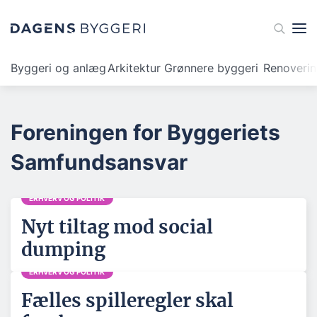
Byggeri og anlæg
Arkitektur
Grønnere byggeri
Renoveri
Foreningen for Byggeriets
Samfundsansvar
ERHVERV OG POLITIK
Nyt tiltag mod social
dumping
ERHVERV OG POLITIK
Fælles spilleregler skal