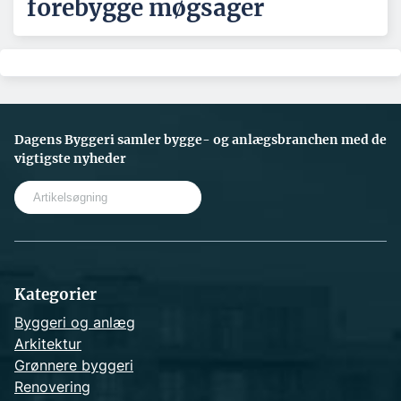
forebygge møgsager
Dagens Byggeri samler bygge- og anlægsbranchen med de
vigtigste nyheder
S
e
a
r
c
h
Kategorier
Byggeri og anlæg
Arkitektur
Grønnere byggeri
Renovering