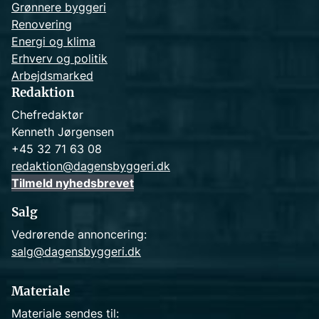
Grønnere byggeri
Renovering
Energi og klima
Erhverv og politik
Arbejdsmarked
Redaktion
Chefredaktør
Kenneth Jørgensen
+45 32 71 63 08
redaktion@dagensbyggeri.dk
Tilmeld nyhedsbrevet
Salg
Vedrørende annoncering:
salg@dagensbyggeri.dk
Materiale
Materiale sendes til: