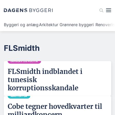
Byggeri og anlæg
Arkitektur
Grønnere byggeri
Renoveri
FLSmidth
ERHVERV OG POLITIK
FLSmidth indblandet i
tunesisk
korruptionsskandale
ARKITEKTUR
Cobe tegner hovedkvarter til
milliardkoncern