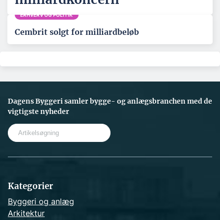
ERHVERV OG POLITIK
Cembrit solgt for milliardbeløb
Dagens Byggeri samler bygge- og anlægsbranchen med de
vigtigste nyheder
S
e
a
r
c
h
Kategorier
Byggeri og anlæg
Arkitektur