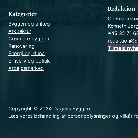
Redaktion
Kategorier
Chefredaktø
Byggeri og anlæg
Kenneth Jør
Arkitektur
+45 32 71 6
Grønnere byggeri
redaktion@d
Renovering
Tilmeld nyh
Energi og klima
Erhverv og politik
Arbejdsmarked
Copyright © 2024 Dagens Byggeri.
Læs vores behandling af
personoplysninger og vilkår f