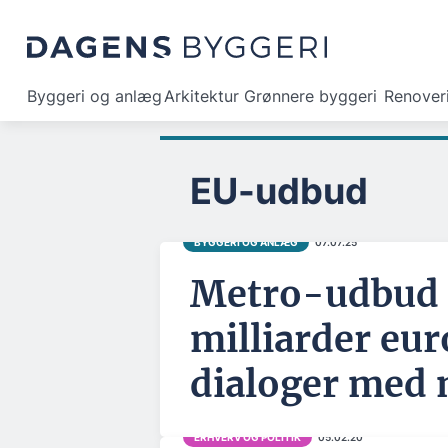
Byggeri og anlæg
Arkitektur
Grønnere byggeri
Renover
EU-udbud
BYGGERI OG ANLÆG
07.07.25
Metro-udbud t
milliarder eu
dialoger med
ERHVERV OG POLITIK
05.02.20