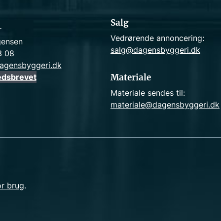
Salg
r
Vedrørende annoncering:
gensen
salg@dagensbyggeri.dk
3 08
agensbyggeri.dk
edsbrevet
Materiale
Materiale sendes til:
materiale@dagensbyggeri.dk
or brug
.