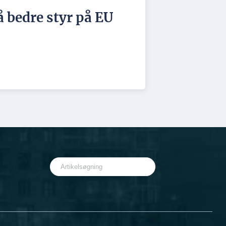
å bedre styr på EU
S
e
a
r
c
h