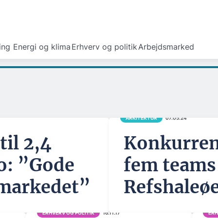
ing
Energi og klima
Erhverv og politik
Arbejdsmarked
ARKITEKTUR
07.05.24
il 2,4
Konkurren
ro: ”Gode
fem teams 
 markedet”
Refshaleøe
ERHVERV OG POLITIK
16.11.17
ERH