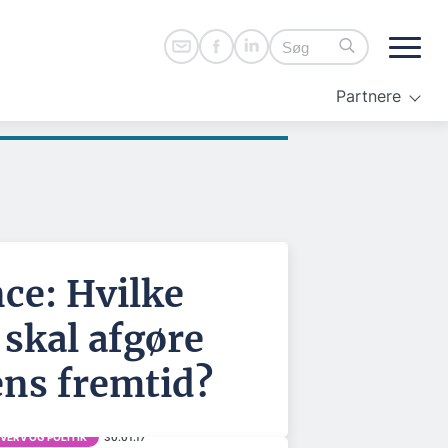
Partnere
ce: Hvilke
skal afgøre
ns fremtid?
VERV OG POLITIK
30.01.17