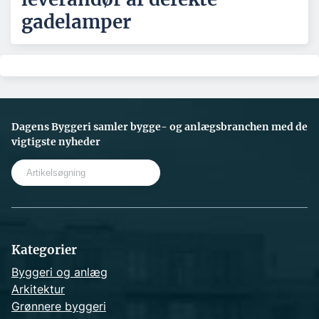
gadelamper
Dagens Byggeri samler bygge- og anlægsbranchen med de
vigtigste nyheder
S
e
a
r
c
h
Kategorier
Byggeri og anlæg
Arkitektur
Grønnere byggeri