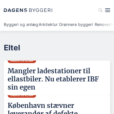
Byggeri og anlæg
Arkitektur
Grønnere byggeri
Renoveri
Eltel
ENERGI OG KLIMA
Mangler ladestationer til
ellastbiler. Nu etablerer IBF
sin egen
ENERGI OG KLIMA
København stævner
leverandør af defekte