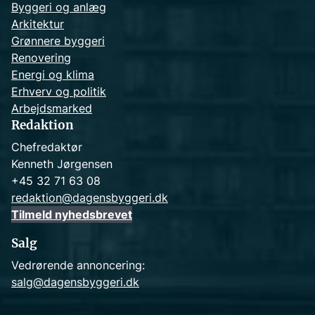
Byggeri og anlæg
Arkitektur
Grønnere byggeri
Renovering
Energi og klima
Erhverv og politik
Arbejdsmarked
Redaktion
Chefredaktør
Kenneth Jørgensen
+45 32 71 63 08
redaktion@dagensbyggeri.dk
Tilmeld nyhedsbrevet
Salg
Vedrørende annoncering:
salg@dagensbyggeri.dk