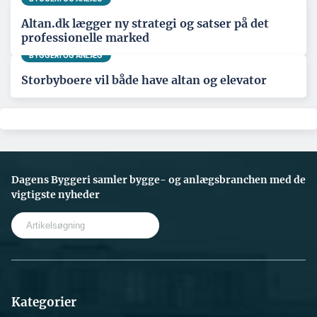
Altan.dk lægger ny strategi og satser på det
professionelle marked
BYGGERI OG ANLÆG
Storbyboere vil både have altan og elevator
Dagens Byggeri samler bygge- og anlægsbranchen med de
vigtigste nyheder
S
e
a
r
c
h
Kategorier