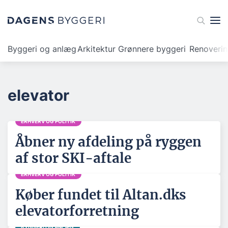
Byggeri og anlæg
Arkitektur
Grønnere byggeri
Renoveri
elevator
ERHVERV OG POLITIK
Åbner ny afdeling på ryggen
af stor SKI-aftale
ERHVERV OG POLITIK
Køber fundet til Altan.dks
elevatorforretning
BYGGERI OG ANLÆG