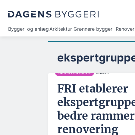
Byggeri og anlæg
Arkitektur
Grønnere byggeri
Renover
ekspertgrupp
ERHVERV OG POLITIK
18.09.25
FRI etablerer
ekspertgruppe
bedre rammer
renovering