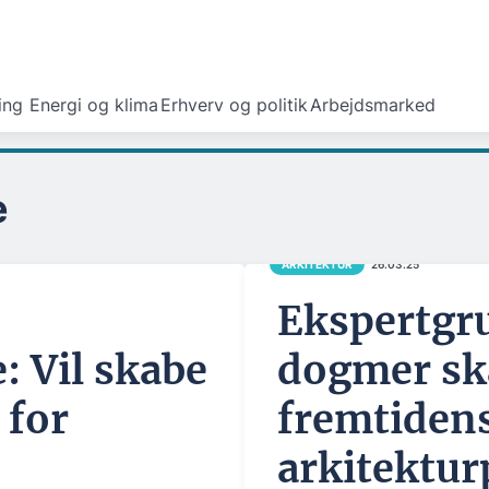
ing
Energi og klima
Erhverv og politik
Arbejdsmarked
e
ARKITEKTUR
26.03.25
Ekspertgru
: Vil skabe
dogmer sk
 for
fremtiden
arkitektur