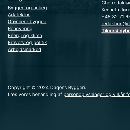
Chefredaktø
Byggeri og anlæg
Kenneth Jør
Arkitektur
+45 32 71 6
Grønnere byggeri
redaktion@d
Renovering
Tilmeld nyh
Energi og klima
Erhverv og politik
Arbejdsmarked
Copyright © 2024 Dagens Byggeri.
Læs vores behandling af
personoplysninger og vilkår f