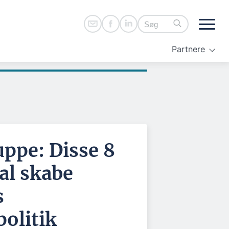
Partnere
ppe: Disse 8
al skabe
s
politik