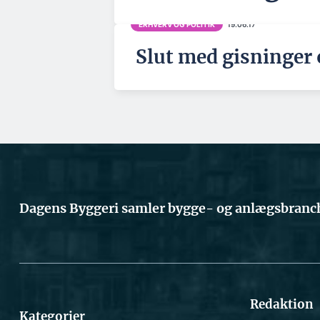
ERHVERV OG POLITIK
19.06.17
Slut med gisninger
Dagens Byggeri samler bygge- og anlægsbranch
Redaktion
Kategorier