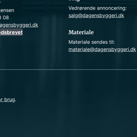
r
Vedrørende annoncering:
gensen
salg@dagensbyggeri.dk
3 08
agensbyggeri.dk
edsbrevet
Materiale
Materiale sendes til:
materiale@dagensbyggeri.dk
or brug
.