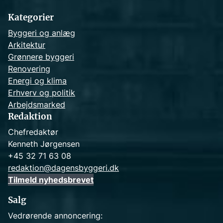
h
Kategorier
Byggeri og anlæg
Arkitektur
Grønnere byggeri
Renovering
Energi og klima
Erhverv og politik
Arbejdsmarked
Redaktion
Chefredaktør
Kenneth Jørgensen
+45 32 71 63 08
redaktion@dagensbyggeri.dk
Tilmeld nyhedsbrevet
Salg
Vedrørende annoncering: