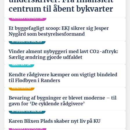
centrum til åbent bykvarter
ERHVERV OG POLITIK
Et byggefagligt scoop: EKJ sikrer sig Jesper
Nygård som bestyrelsesformand
BYGGERI OG ANLÆG
Vinder alment nybyggeri med lavt CO2-aftryk:
Særlig ændring gjorde udfaldet
ARKITEKTUR
Kendte rådgivere kæmper om vigtigt bindeled
til Flodbyen i Randers
RENOVERING
Bevaring af bygninger er blevet moderne – til
gavn for ‘De cyklende rådgivere’
BYGGERI OG ANLÆG
Karen Blixen Plads skaber nyt liv på KU
ERHVERV OG POLITIK