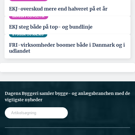
EKJ-overskud mere end halveret på et år
ERHVERV OG POLITIK
EKJ steg både på top- og bundlinje
BYGGERI OG ANLÆG
FRI-virksomheder boomer både i Danmark og i
udlandet
Dagens Byggeri samler bygge- og anlægsbranchen med de
vigtigste nyheder
S
e
a
r
c