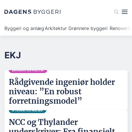
Byggeri og anlæg
Arkitektur
Grønnere byggeri
Renoveri
EKJ
ERHVERV OG POLITIK
Rådgivende ingeniør holder
niveau: ”En robust
forretningsmodel”
BYGGERI OG ANLÆG
NCC og Thylander
underskriver: Fra finansielt