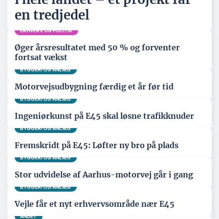
en tredjedel
ERHVERV OG POLITIK
Øger årsresultatet med 50 % og forventer
fortsat vækst
BYGGERI OG ANLÆG
Motorvejsudbygning færdig et år før tid
BYGGERI OG ANLÆG
Ingeniørkunst på E45 skal løsne trafikknuder
BYGGERI OG ANLÆG
Fremskridt på E45: Løfter ny bro på plads
BYGGERI OG ANLÆG
Stor udvidelse af Aarhus-motorvej går i gang
BYGGERI OG ANLÆG
Vejle får et nyt erhvervsområde nær E45
ANDET