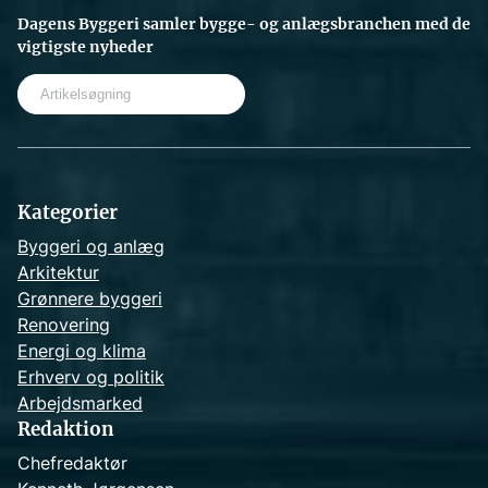
Dagens Byggeri samler bygge- og anlægsbranchen med de
vigtigste nyheder
S
e
a
r
c
h
Kategorier
Byggeri og anlæg
Arkitektur
Grønnere byggeri
Renovering
Energi og klima
Erhverv og politik
Arbejdsmarked
Redaktion
Chefredaktør