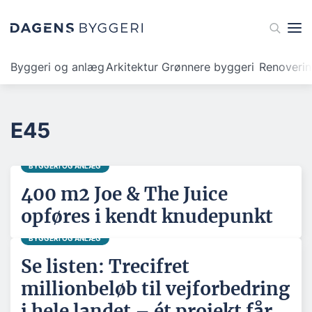
Byggeri og anlæg
Arkitektur
Grønnere byggeri
Renoveri
E45
BYGGERI OG ANLÆG
400 m2 Joe & The Juice
opføres i kendt knudepunkt
BYGGERI OG ANLÆG
Se listen: Trecifret
millionbeløb til vejforbedring
i hele landet – ét projekt får