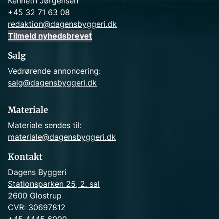
Kenneth Jørgensen
+45 32 71 63 08
redaktion@dagensbyggeri.dk
Tilmeld nyhedsbrevet
Salg
Vedrørende annoncering:
salg@dagensbyggeri.dk
Materiale
Materiale sendes til:
materiale@dagensbyggeri.dk
Kontakt
Dagens Byggeri
Stationsparken 25, 2. sal
2600 Glostrup
CVR: 30697812