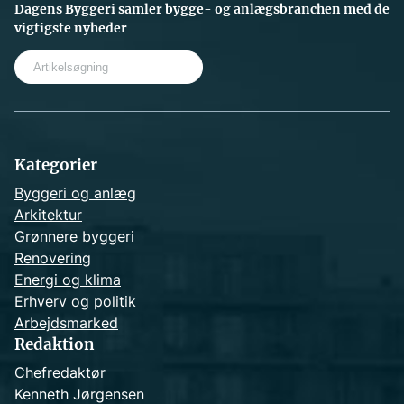
Dagens Byggeri samler bygge- og anlægsbranchen med de
vigtigste nyheder
S
e
a
r
c
h
Kategorier
Byggeri og anlæg
Arkitektur
Grønnere byggeri
Renovering
Energi og klima
Erhverv og politik
Arbejdsmarked
Redaktion
Chefredaktør
Kenneth Jørgensen