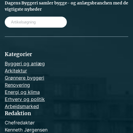
Dagens Byggeri samler bygge- og anlægsbranchen med de
vigtigste nyheder
S
e
a
r
c
h
Kategorier
Byggeri og anlæg
Arkitektur
Grønnere byggeri
Renovering
Energi og klima
Erhverv og politik
Arbejdsmarked
Redaktion
Chefredaktør
Kenneth Jørgensen