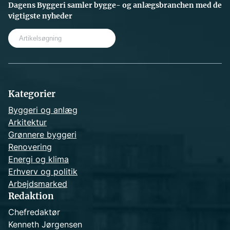
Dagens Byggeri samler bygge- og anlægsbranchen med de
vigtigste nyheder
S
e
a
r
c
h
Kategorier
Byggeri og anlæg
Arkitektur
Grønnere byggeri
Renovering
Energi og klima
Erhverv og politik
Arbejdsmarked
Redaktion
Chefredaktør
Kenneth Jørgensen