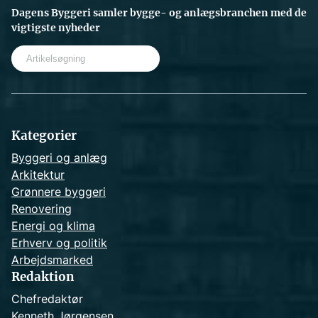
Dagens Byggeri samler bygge- og anlægsbranchen med de
vigtigste nyheder
S
e
a
r
c
h
Kategorier
Byggeri og anlæg
Arkitektur
Grønnere byggeri
Renovering
Energi og klima
Erhverv og politik
Arbejdsmarked
Redaktion
Chefredaktør
Kenneth Jørgensen