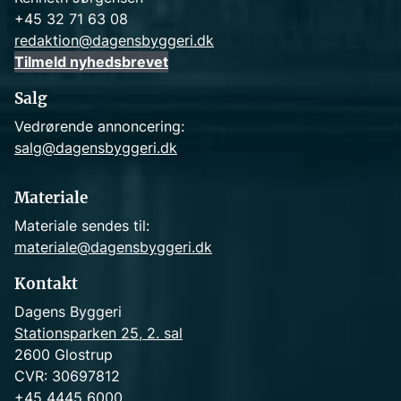
+45 32 71 63 08
redaktion@dagensbyggeri.dk
Tilmeld nyhedsbrevet
Salg
Vedrørende annoncering:
salg@dagensbyggeri.dk
Materiale
Materiale sendes til:
materiale@dagensbyggeri.dk
Kontakt
Dagens Byggeri
Stationsparken 25, 2. sal
2600 Glostrup
CVR: 30697812
+45 4445 6000