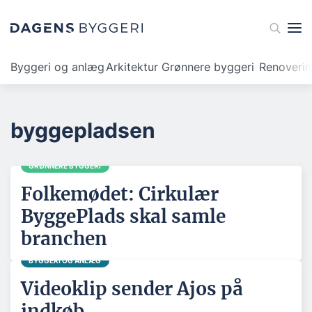
Byggeri og anlæg
Arkitektur
Grønnere byggeri
Renoveri
byggepladsen
GRØNNERE BYGGERI
Folkemødet: Cirkulær
ByggePlads skal samle
branchen
BYGGERI OG ANLÆG
Videoklip sender Ajos på
indkøb