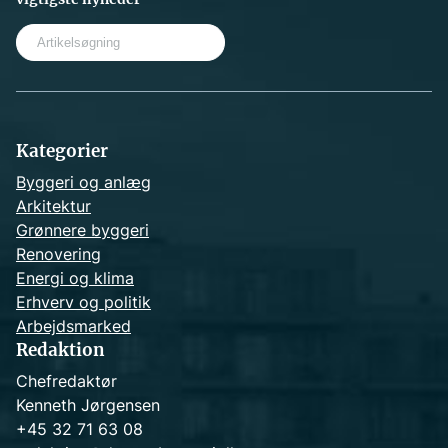
S
e
a
r
c
h
Kategorier
Byggeri og anlæg
Arkitektur
Grønnere byggeri
Renovering
Energi og klima
Erhverv og politik
Arbejdsmarked
Redaktion
Chefredaktør
Kenneth Jørgensen
+45 32 71 63 08