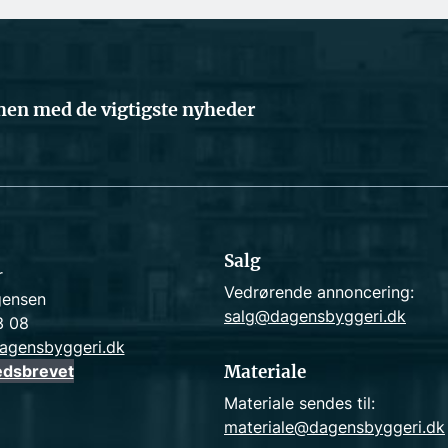
en med de vigtigste nyheder
Salg
r
Vedrørende annoncering:
gensen
salg@dagensbyggeri.dk
3 08
agensbyggeri.dk
edsbrevet
Materiale
Materiale sendes til:
materiale@dagensbyggeri.dk