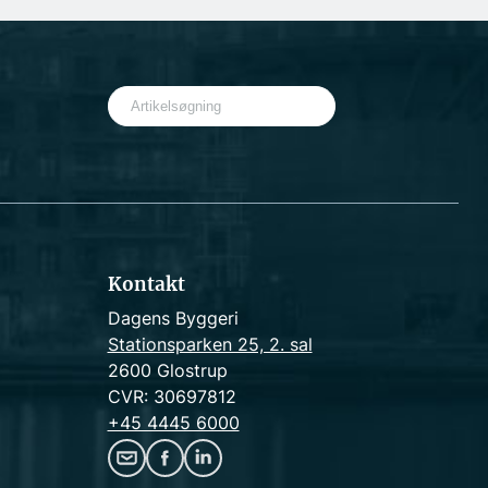
S
e
a
r
c
h
Kontakt
Dagens Byggeri
Stationsparken 25, 2. sal
2600 Glostrup
CVR: 30697812
+45 4445 6000