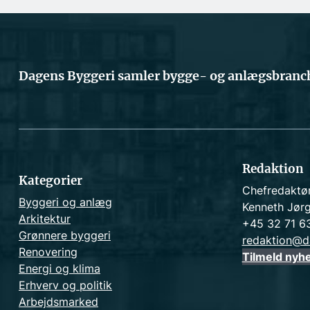
Dagens Byggeri samler bygge- og anlægsbranch
Redaktion
Kategorier
Chefredaktø
Byggeri og anlæg
Kenneth Jør
Arkitektur
+45 32 71 6
Grønnere byggeri
redaktion@d
Renovering
Tilmeld nyh
Energi og klima
Erhverv og politik
Arbejdsmarked