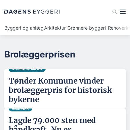
Byggeri og anlæg
Arkitektur
Grønnere byggeri
Renoveri
Brolæggerprisen
BYGGERI OG ANLÆG
Tønder Kommune vinder
brolæggerpris for historisk
bykerne
HÅNDVÆRK
Lagde 79.000 sten med
håndkraft. Nu er