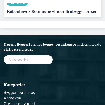
ARKITEKTUR
Københavns Kommune vinder Brolæggerprisen
Dagens Byggeri samler bygge- og anlægsbranchen med de
vigtigste nyheder
S
e
a
r
c
h
Kategorier
Byggeri og anlæg
Arkitektur
Grønnere byggeri