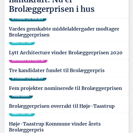
Brolæggerprisen i hus
BYGGERI OG ANLÆG
Vardes genskabte middelaldergader modtager
Brolæggerprisen
ARKITEKTUR
Lytt Architecture vinder Brolæggerprisen 2020
ERHVERV OG POLITIK
Tre kandidater fundet til Brolæggerpris
BYGGERI OG ANLÆG
Fem projekter nominerede til Brolæggerprisen
HÅNDVÆRK
Brolæggerprisen overrakt til Høje-Taastrup
ARKITEKTUR
Høje-Taastrup Kommune vinder årets
Brolæggerpris