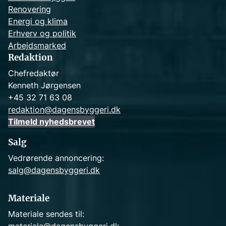
Renovering
Energi og klima
Erhverv og politik
Arbejdsmarked
Redaktion
Chefredaktør
Kenneth Jørgensen
+45 32 71 63 08
redaktion@dagensbyggeri.dk
Tilmeld nyhedsbrevet
Salg
Vedrørende annoncering:
salg@dagensbyggeri.dk
Materiale
Materiale sendes til: