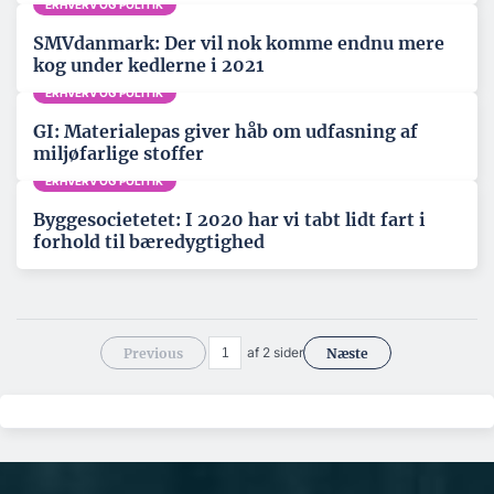
ERHVERV OG POLITIK
SMVdanmark: Der vil nok komme endnu mere
kog under kedlerne i 2021
ERHVERV OG POLITIK
GI: Materialepas giver håb om udfasning af
miljøfarlige stoffer
ERHVERV OG POLITIK
Byggesocietetet: I 2020 har vi tabt lidt fart i
forhold til bæredygtighed
af 2 sider
Previous
Næste