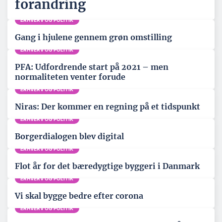
forandring
ERHVERV OG POLITIK
Gang i hjulene gennem grøn omstilling
ERHVERV OG POLITIK
PFA: Udfordrende start på 2021 – men
normaliteten venter forude
ERHVERV OG POLITIK
Niras: Der kommer en regning på et tidspunkt
ERHVERV OG POLITIK
Borgerdialogen blev digital
ERHVERV OG POLITIK
Flot år for det bæredygtige byggeri i Danmark
ERHVERV OG POLITIK
Vi skal bygge bedre efter corona
ERHVERV OG POLITIK