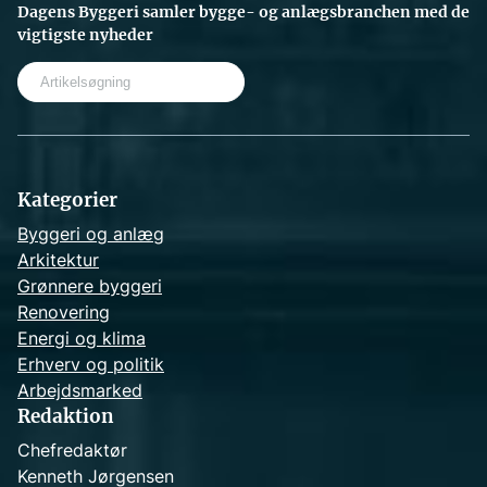
Dagens Byggeri samler bygge- og anlægsbranchen med de
vigtigste nyheder
S
e
a
r
c
h
Kategorier
Byggeri og anlæg
Arkitektur
Grønnere byggeri
Renovering
Energi og klima
Erhverv og politik
Arbejdsmarked
Redaktion
Chefredaktør
Kenneth Jørgensen