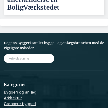
BoligVærkstedet
Dagens Byggeri samler bygge- og anlægsbranchen med de
vigtigste nyheder
S
e
a
r
c
h
Kategorier
Byggeri og anlæg
Arkitektur
Grønnere byggeri