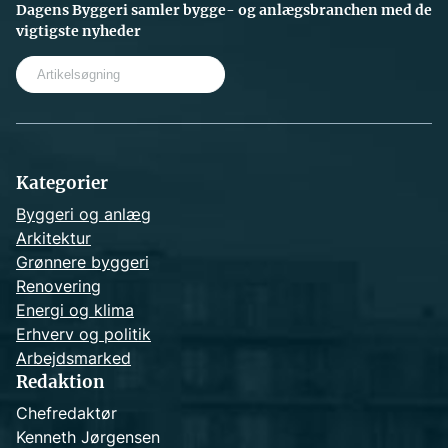
Dagens Byggeri samler bygge- og anlægsbranchen med de
vigtigste nyheder
S
e
a
r
c
h
Kategorier
Byggeri og anlæg
Arkitektur
Grønnere byggeri
Renovering
Energi og klima
Erhverv og politik
Arbejdsmarked
Redaktion
Chefredaktør
Kenneth Jørgensen