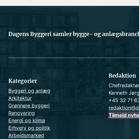
Dagens Byggeri samler bygge- og anlægsbranch
Redaktion
Kategorier
Chefredaktø
Byggeri og anlæg
Kenneth Jør
Arkitektur
+45 32 71 6
Grønnere byggeri
redaktion@d
Renovering
Tilmeld nyh
Energi og klima
Erhverv og politik
Arbejdsmarked