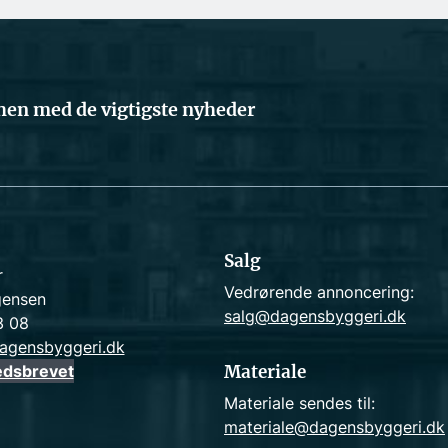
en med de vigtigste nyheder
Salg
r
Vedrørende annoncering:
gensen
salg@dagensbyggeri.dk
3 08
agensbyggeri.dk
edsbrevet
Materiale
Materiale sendes til:
materiale@dagensbyggeri.dk