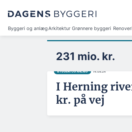
Byggeri og anlæg
Arkitektur
Grønnere byggeri
Renover
231 mio. kr.
BYGGERI OG ANLÆG
14.08.24
I Herning rive
kr. på vej