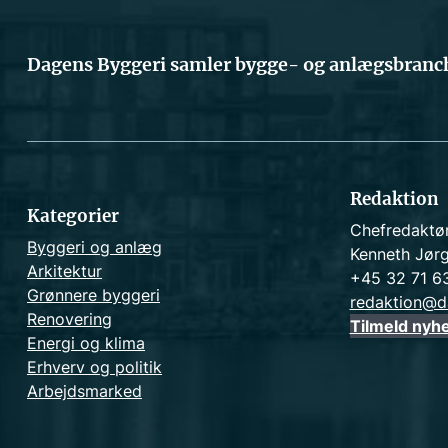
Dagens Byggeri samler bygge- og anlægsbranch
Redaktion
Kategorier
Chefredaktø
Byggeri og anlæg
Kenneth Jør
Arkitektur
+45 32 71 6
Grønnere byggeri
redaktion@d
Renovering
Tilmeld nyh
Energi og klima
Erhverv og politik
Arbejdsmarked