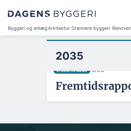
Byggeri og anlæg
Arkitektur
Grønnere byggeri
Renover
2035
BYGGERI OG ANLÆG
20.12.22
Fremtidsrappor