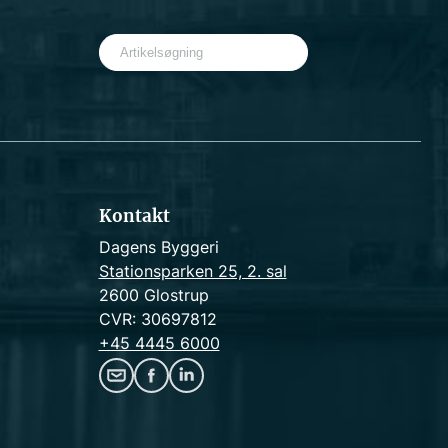
S
e
a
r
c
h
Kontakt
Dagens Byggeri
Stationsparken 25, 2. sal
2600 Glostrup
CVR: 30697812
+45 4445 6000