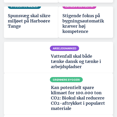
BYGGERI OG ANLÆG
ERHVERV OG POLITIK
Spunsvæg skal sikre
Stigende fokus på
miljøet på Harboøre
bygningsautomatik
Tange
kræver høj
kompetence
ARBEJDSMARKED
Vattenfall skal både
tænke dansk og tænke i
arbejdspladser
GRØNNERE BYGGERI
Kan potentielt spare
klimaet for 100.000 ton
CO2: Biokul skal reducere
CO2-aftrykket i populært
materiale