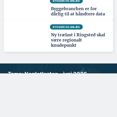
BYGGERI OG ANLÆG
Byggebranchen er for
dårlig til at håndtere data
BYGGERI OG ANLÆG
Ny trælast i Ringsted skal
være regionalt
knudepunkt
Tema: Nordatlanten - juni 2026
Se alle temaartikler
SPONSERET
Et spændende kig i
rådgiverens krystalkugle