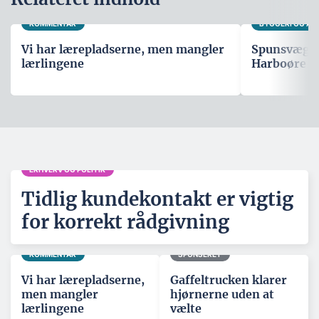
KOMMENTAR
BYGGERI OG A
Vi har lærepladserne, men mangler
Spunsvæg sk
lærlingene
Harboøre T
ERHVERV OG POLITIK
Tidlig kundekontakt er vigtig
for korrekt rådgivning
KOMMENTAR
SPONSERET
Vi har lærepladserne,
Gaffeltrucken klarer
men mangler
hjørnerne uden at
lærlingene
vælte