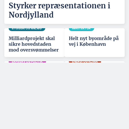
Styrker repræsentationen i
Nordjylland
BYGGERI OG ANLÆG
ARKITEKTUR
Milliardprojekt skal
Helt nyt byområde på
sikre hovedstaden
vej i København
mod oversvømmelser
ERHVERV OG POLITIK
ENERGI OG KLIMA
Entreprenør med
Kan levere strøm til
forventet omsætning
1,8 mio. hjem:
på 1 mia. får ny
Vinderen af to
hovedejer
havvindmølleparker
er fundet
Tilmeld nyhedsbrev