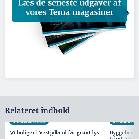
Relateret indhold
BYGGERI OG ANLÆG
BYGGERI OG A
30 boliger i Vestjylland får grønt lys
Byggebranche
håndtere d