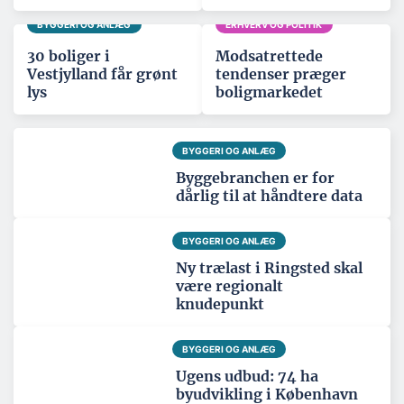
BYGGERI OG ANLÆG
ERHVERV OG POLITIK
30 boliger i
Modsatrettede
Vestjylland får grønt
tendenser præger
lys
boligmarkedet
BYGGERI OG ANLÆG
Byggebranchen er for
dårlig til at håndtere data
BYGGERI OG ANLÆG
Ny trælast i Ringsted skal
være regionalt
knudepunkt
BYGGERI OG ANLÆG
Ugens udbud: 74 ha
byudvikling i København