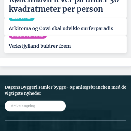
kvadratmeter per person
ARKITEKTUR
Arkitema og Cowi skal udvikle surferparadis
ERHVERV OG POLITIK
Vækstjylland buldrer frem
Dagens Byggeri samler bygge- og anlægsbranchen med de
vigtigste nyheder
S
e
a
r
c