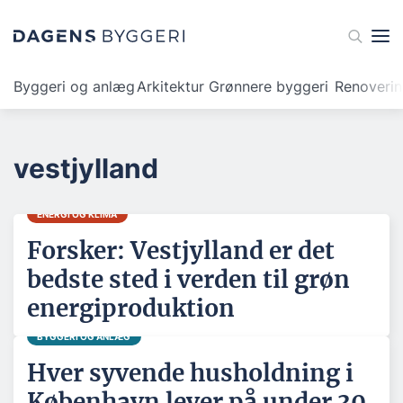
Byggeri og anlæg
Arkitektur
Grønnere byggeri
Renoveri
vestjylland
ENERGI OG KLIMA
Forsker: Vestjylland er det
bedste sted i verden til grøn
energiproduktion
BYGGERI OG ANLÆG
Hver syvende husholdning i
København lever på under 30