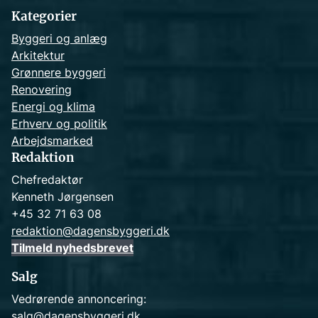
h
Kategorier
Byggeri og anlæg
Arkitektur
Grønnere byggeri
Renovering
Energi og klima
Erhverv og politik
Arbejdsmarked
Redaktion
Chefredaktør
Kenneth Jørgensen
+45 32 71 63 08
redaktion@dagensbyggeri.dk
Tilmeld nyhedsbrevet
Salg
Vedrørende annoncering:
salg@dagensbyggeri.dk