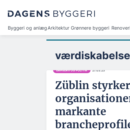
Byggeri og anlæg
Arkitektur
Grønnere byggeri
Renover
værdiskabels
ERHVERV OG POLITIK
27.03.25
Züblin styrke
organisation
markante
brancheprofil