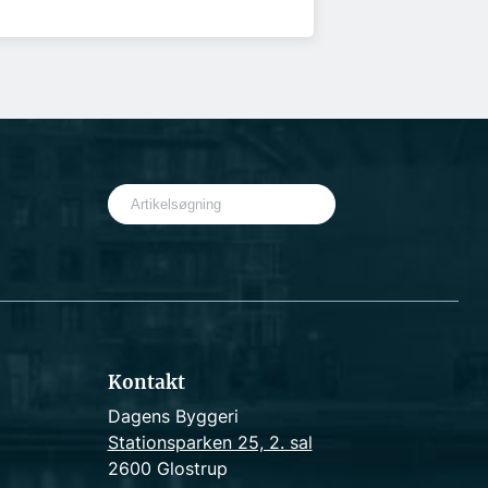
S
e
a
r
c
h
Kontakt
Dagens Byggeri
Stationsparken 25, 2. sal
2600 Glostrup