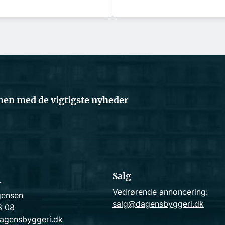
en med de vigtigste nyheder
Salg
r
Vedrørende annoncering:
gensen
salg@dagensbyggeri.dk
3 08
agensbyggeri.dk