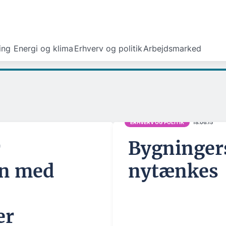
ing
Energi og klima
Erhverv og politik
Arbejdsmarked
e
ERHVERV OG POLITIK
18.06.15
r
Bygningers
en med
nytænkes
er