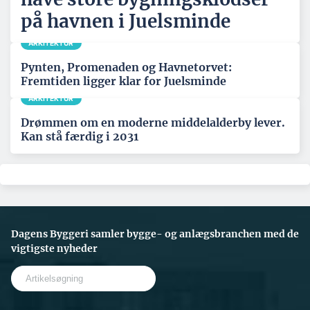
på havnen i Juelsminde
ARKITEKTUR
Pynten, Promenaden og Havnetorvet:
Fremtiden ligger klar for Juelsminde
ARKITEKTUR
Drømmen om en moderne middelalderby lever.
Kan stå færdig i 2031
Dagens Byggeri samler bygge- og anlægsbranchen med de
vigtigste nyheder
S
e
a