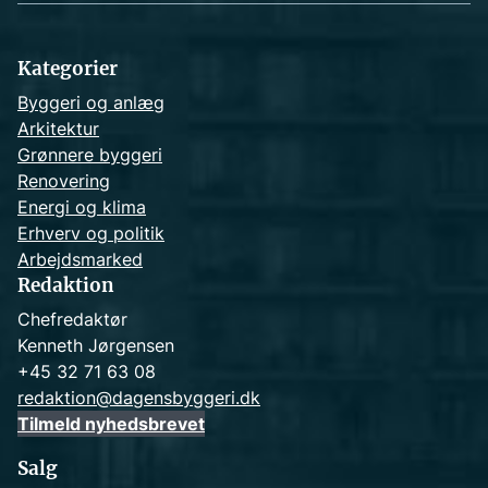
r
c
h
Kategorier
Byggeri og anlæg
Arkitektur
Grønnere byggeri
Renovering
Energi og klima
Erhverv og politik
Arbejdsmarked
Redaktion
Chefredaktør
Kenneth Jørgensen
+45 32 71 63 08
redaktion@dagensbyggeri.dk
Tilmeld nyhedsbrevet
Salg