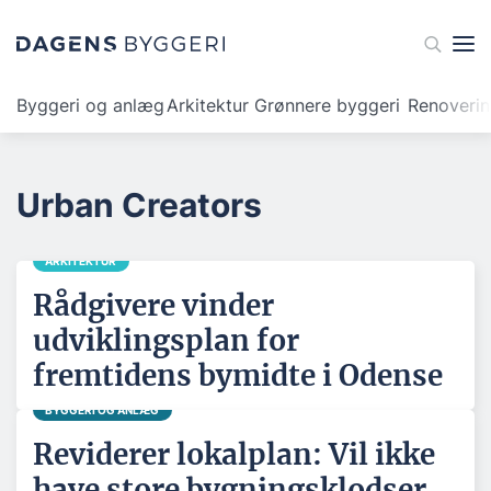
Byggeri og anlæg
Arkitektur
Grønnere byggeri
Renoveri
Urban Creators
ARKITEKTUR
Rådgivere vinder
udviklingsplan for
fremtidens bymidte i Odense
BYGGERI OG ANLÆG
Reviderer lokalplan: Vil ikke
have store bygningsklodser