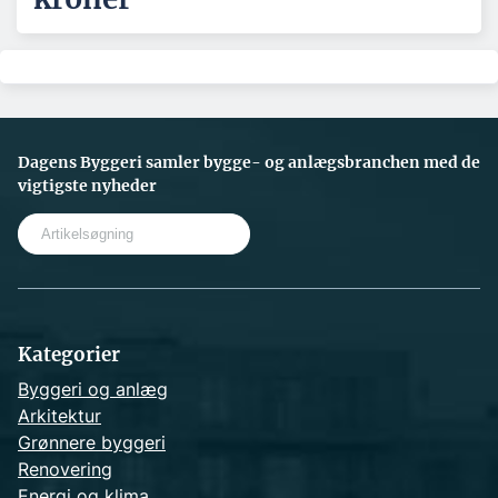
Dagens Byggeri samler bygge- og anlægsbranchen med de
vigtigste nyheder
S
e
a
r
c
h
Kategorier
Byggeri og anlæg
Arkitektur
Grønnere byggeri
Renovering
Energi og klima