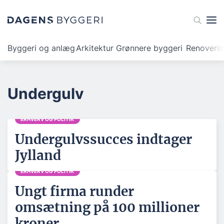
Byggeri og anlæg
Arkitektur
Grønnere byggeri
Renoveri
Undergulv
ERHVERV OG POLITIK
Undergulvssucces indtager
Jylland
ERHVERV OG POLITIK
Ungt firma runder
omsætning på 100 millioner
kroner