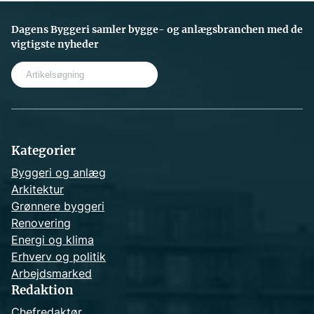
Dagens Byggeri samler bygge- og anlægsbranchen med de
vigtigste nyheder
S
e
a
r
c
h
Kategorier
Byggeri og anlæg
Arkitektur
Grønnere byggeri
Renovering
Energi og klima
Erhverv og politik
Arbejdsmarked
Redaktion
Chefredaktør