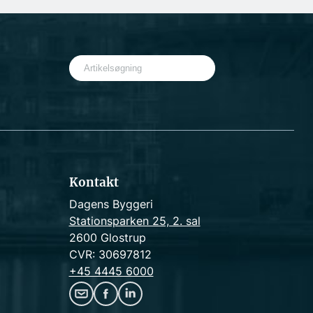
S
e
a
r
c
h
Kontakt
Dagens Byggeri
Stationsparken 25, 2. sal
2600 Glostrup
CVR: 30697812
+45 4445 6000