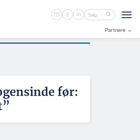
Partnere
ogensinde før:
t”