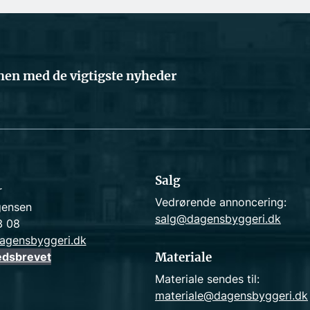
en med de vigtigste nyheder
Salg
r
Vedrørende annoncering:
gensen
salg@dagensbyggeri.dk
3 08
agensbyggeri.dk
edsbrevet
Materiale
Materiale sendes til:
materiale@dagensbyggeri.dk