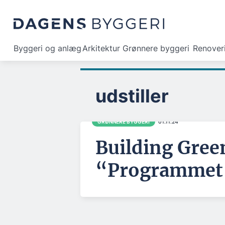
Byggeri og anlæg
Arkitektur
Grønnere byggeri
Renover
udstiller
GRØNNERE BYGGERI
01.11.24
Building Gree
“Programmet f