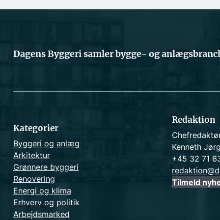
Dagens Byggeri samler bygge- og anlægsbranch
Redaktion
Kategorier
Chefredaktø
Byggeri og anlæg
Kenneth Jør
Arkitektur
+45 32 71 6
Grønnere byggeri
redaktion@d
Renovering
Tilmeld nyh
Energi og klima
Erhverv og politik
Arbejdsmarked