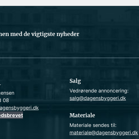
en med de vigtigste nyheder
Salg
r
Vedrørende annoncering:
gensen
salg@dagensbyggeri.dk
3 08
agensbyggeri.dk
edsbrevet
Materiale
Materiale sendes til:
materiale@dagensbyggeri.dk