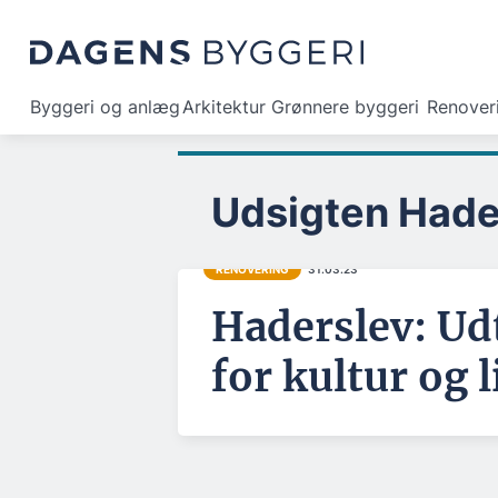
Byggeri og anlæg
Arkitektur
Grønnere byggeri
Renover
Udsigten Hade
RENOVERING
31.03.23
Haderslev: Ud
for kultur og l