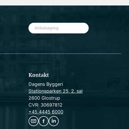
S
e
a
r
c
h
Kontakt
Dagens Byggeri
Stationsparken 25, 2. sal
2600 Glostrup
CVR: 30697812
+45 4445 6000