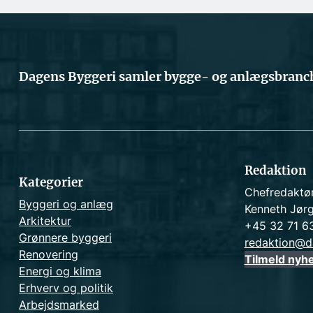
Dagens Byggeri samler bygge- og anlægsbranch
Redaktion
Kategorier
Chefredaktø
Byggeri og anlæg
Kenneth Jør
Arkitektur
+45 32 71 6
Grønnere byggeri
redaktion@d
Renovering
Tilmeld nyh
Energi og klima
Erhverv og politik
Arbejdsmarked