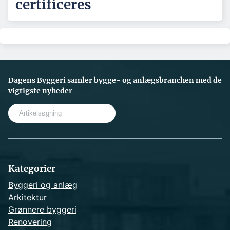
certificeres
Dagens Byggeri samler bygge- og anlægsbranchen med de
vigtigste nyheder
S
e
a
r
c
h
Kategorier
Byggeri og anlæg
Arkitektur
Grønnere byggeri
Renovering