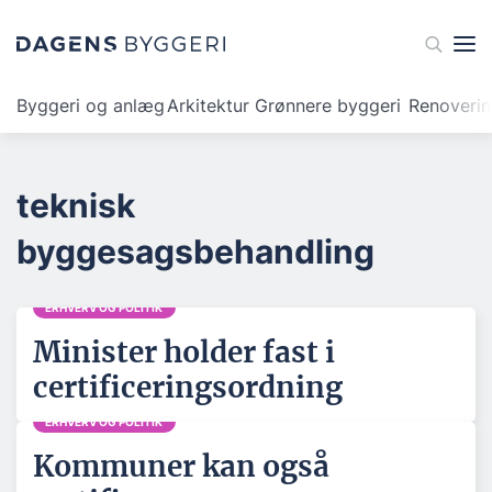
Byggeri og anlæg
Arkitektur
Grønnere byggeri
Renoveri
teknisk
byggesagsbehandling
ERHVERV OG POLITIK
Minister holder fast i
certificeringsordning
ERHVERV OG POLITIK
Kommuner kan også