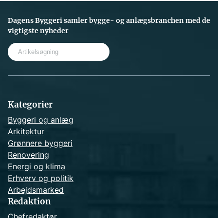
Dagens Byggeri samler bygge- og anlægsbranchen med de
vigtigste nyheder
S
e
a
r
c
h
Kategorier
Byggeri og anlæg
Arkitektur
Grønnere byggeri
Renovering
Energi og klima
Erhverv og politik
Arbejdsmarked
Redaktion
Chefredaktør