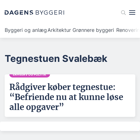
Byggeri og anlæg
Arkitektur
Grønnere byggeri
Renoveri
Tegnestuen Svalebæk
ERHVERV OG POLITIK
Rådgiver køber tegnestue:
“Befriende nu at kunne løse
alle opgaver”