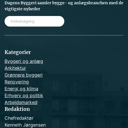
Dagens Byggeri samler bygge- og anlægsbranchen med de
vigtigste nyheder
S
e
a
r
c
h
Kategorier
Byggeri og anlæg
Arkitektur
Grønnere byggeri
Renovering
Energi og klima
Erhverv og politik
Arbejdsmarked
Redaktion
Chefredaktør
Kenneth Jørgensen