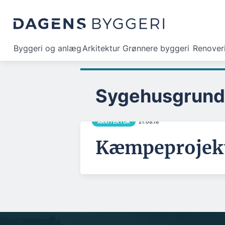
Byggeri og anlæg
Arkitektur
Grønnere byggeri
Renover
Sygehusgrunde
ARKITEKTUR
21.08.18
Kæmpeprojekt 