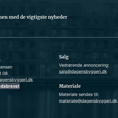
en med de vigtigste nyheder
Salg
r
Vedrørende annoncering:
gensen
salg@dagensbyggeri.dk
3 08
agensbyggeri.dk
edsbrevet
Materiale
Materiale sendes til:
materiale@dagensbyggeri.dk