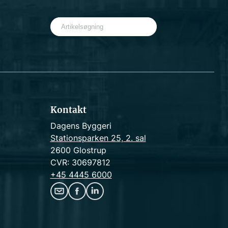
S
e
a
r
c
h
Kontakt
Dagens Byggeri
Stationsparken 25, 2. sal
2600 Glostrup
CVR: 30697812
+45 4445 6000