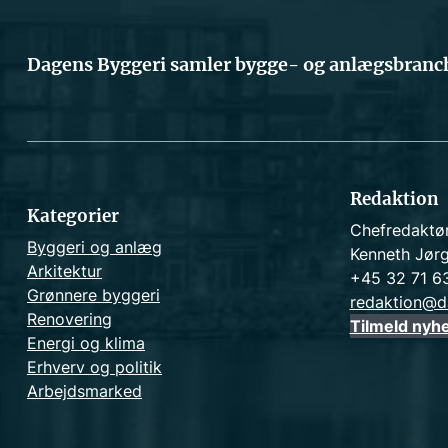
Dagens Byggeri samler bygge- og anlægsbranch
Redaktion
Kategorier
Chefredaktø
Byggeri og anlæg
Kenneth Jør
Arkitektur
+45 32 71 6
Grønnere byggeri
redaktion@d
Renovering
Tilmeld nyh
Energi og klima
Erhverv og politik
Arbejdsmarked