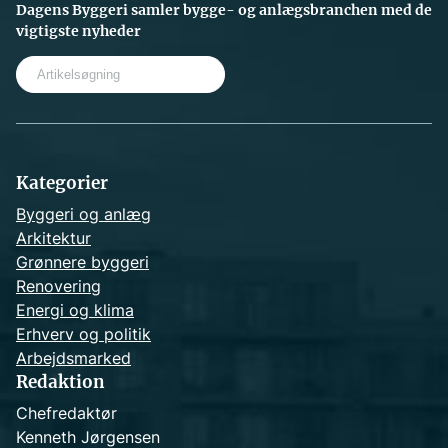
Dagens Byggeri samler bygge- og anlægsbranchen med de
vigtigste nyheder
S
e
a
r
c
h
Kategorier
Byggeri og anlæg
Arkitektur
Grønnere byggeri
Renovering
Energi og klima
Erhverv og politik
Arbejdsmarked
Redaktion
Chefredaktør
Kenneth Jørgensen