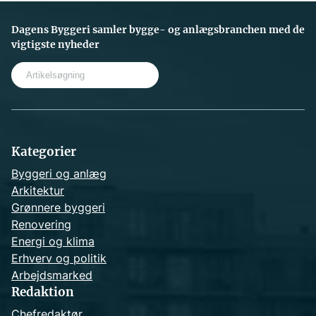
Dagens Byggeri samler bygge- og anlægsbranchen med de
vigtigste nyheder
S
e
a
r
c
h
Kategorier
Byggeri og anlæg
Arkitektur
Grønnere byggeri
Renovering
Energi og klima
Erhverv og politik
Arbejdsmarked
Redaktion
Chefredaktør