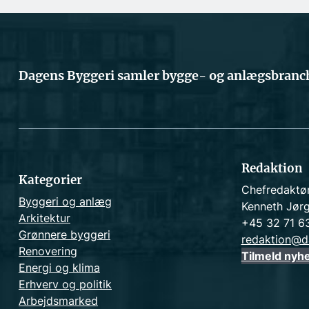
Dagens Byggeri samler bygge- og anlægsbranch
Redaktion
Kategorier
Chefredaktø
Byggeri og anlæg
Kenneth Jør
Arkitektur
+45 32 71 6
Grønnere byggeri
redaktion@d
Renovering
Tilmeld nyh
Energi og klima
Erhverv og politik
Arbejdsmarked