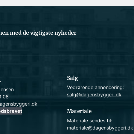
en med de vigtigste nyheder
Salg
r
Vedrørende annoncering:
gensen
salg@dagensbyggeri.dk
3 08
agensbyggeri.dk
edsbrevet
Materiale
Materiale sendes til:
materiale@dagensbyggeri.dk