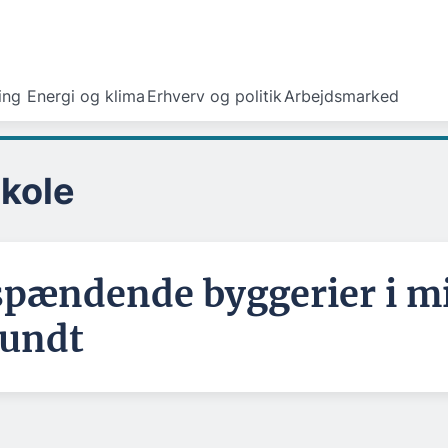
ing
Energi og klima
Erhverv og politik
Arbejdsmarked
skole
 spændende byggerier i mi
rundt