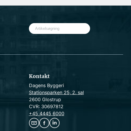
S
e
a
r
c
h
Kontakt
Dagens Byggeri
Stationsparken 25, 2. sal
2600 Glostrup
CVR: 30697812
+45 4445 6000