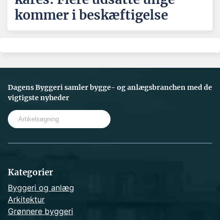
kommer i beskæftigelse
Dagens Byggeri samler bygge- og anlægsbranchen med de
vigtigste nyheder
S
e
a
r
c
h
Kategorier
Byggeri og anlæg
Arkitektur
Grønnere byggeri