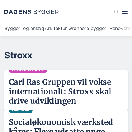
Byggeri og anlæg
Arkitektur
Grønnere byggeri
Renoveri
Stroxx
ERHVERV OG POLITIK
Carl Ras Gruppen vil vokse
internationalt: Stroxx skal
drive udviklingen
HÅNDVÆRK
Socialøkonomisk værksted
kåres: Flere udsatte unge